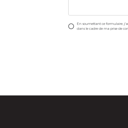
En soumettant ce formulaire, j'a
dans le cadre de ma prise de con