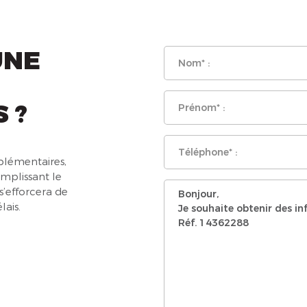
UNE
 ?
lémentaires,
emplissant le
s’efforcera de
lais.