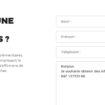
UNE
 ?
lémentaires,
emplissant le
s’efforcera de
lais.