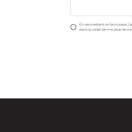
En soumettant ce formulaire, j'a
dans le cadre de ma prise de con