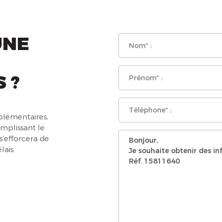
UNE
 ?
lémentaires,
emplissant le
s’efforcera de
lais.