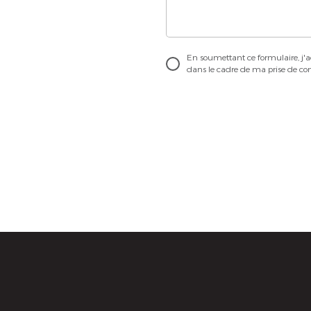
En soumettant ce formulaire, j'a
dans le cadre de ma prise de con