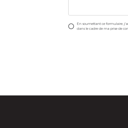
En soumettant ce formulaire, j'a
dans le cadre de ma prise de con