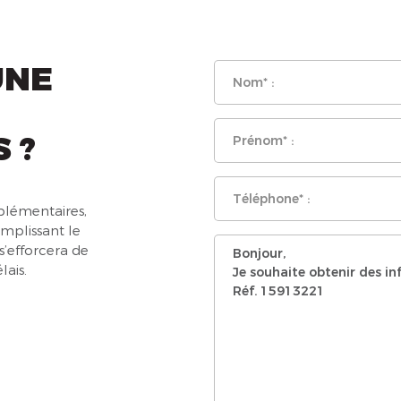
UNE
 ?
lémentaires,
emplissant le
s’efforcera de
lais.