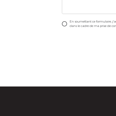
En soumettant ce formulaire, j'a
dans le cadre de ma prise de con