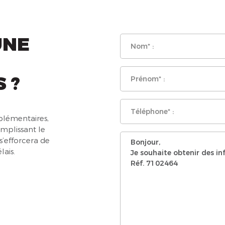
UNE
 ?
lémentaires,
emplissant le
s’efforcera de
lais.