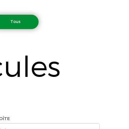
Tous
cules
OÎTE