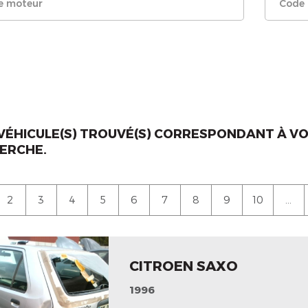
VÉHICULE(S) TROUVÉ(S) CORRESPONDANT À V
ERCHE.
2
3
4
5
6
7
8
9
10
...
CITROEN SAXO
1996