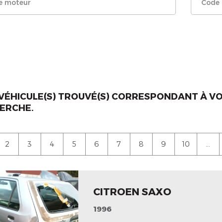
VÉHICULE(S) TROUVÉ(S) CORRESPONDANT À V
ERCHE.
2
3
4
5
6
7
8
9
10
...
CITROEN SAXO
1996