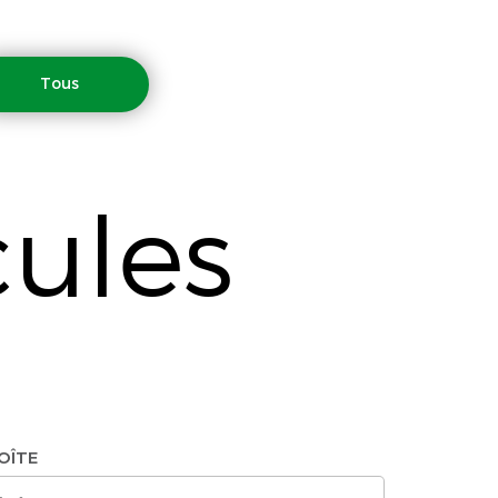
Tous
cules
OÎTE