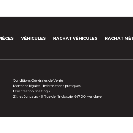
PIÈCES
VÉHICULES
RACHAT VÉHICULES
RACHAT MÉ
Conditions Générales de Vente
Mentions légales
-
Informations pratiques
Une création
melting.k
Z.I. les Joncaux - 6 Rue de l'Industrie, 64700 Hendaye