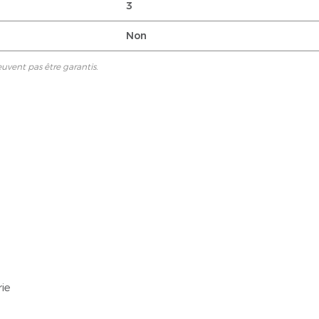
3
Non
euvent pas être garantis.
rie