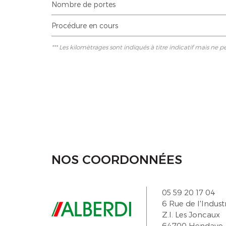
Nombre de portes
Procédure en cours
*** Les kilomètrages sont indiqués à titre indicatif mais ne p
NOS COORDONNÉES
05 59 20 17 04
6 Rue de l'Indust
Z.I. Les Joncaux
64700 Hendaye