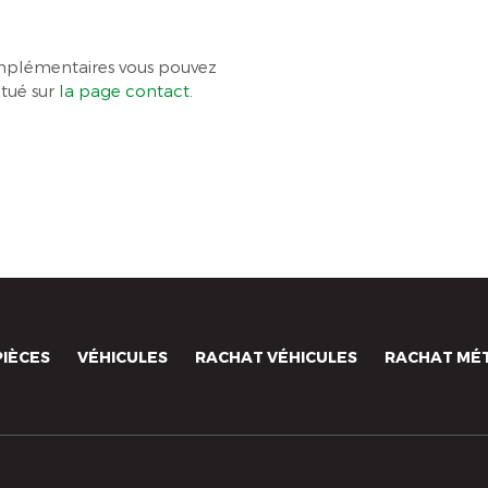
plémentaires vous pouvez
itué sur
la page contact
.
PIÈCES
VÉHICULES
RACHAT VÉHICULES
RACHAT MÉ